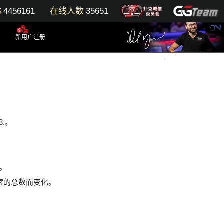
$
4456161
在线人数
35651
新用户注册
8.。
。
家的总数而变化。