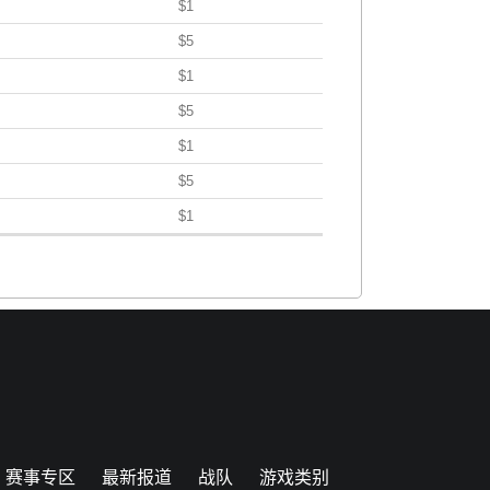
$1
$5
$1
$5
$1
$5
$1
赛事专区
最新报道
战队
游戏类别