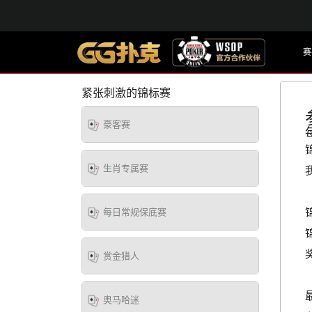
赛
紧张刺激的锦标赛
豪客赛
生肖专属赛
每日常规保底赛
赏金猎人
奥马哈迷