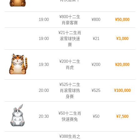
¥800十二生
19:00
¥800
¥50,000
肖豪客赛
¥21十二生肖
19:00
滚雪球快速
¥21
¥3,000
赛
¥200十二生
19:30
¥200
¥20,000
肖虎
¥525十二生
20:00
肖滚雪球热
¥525
¥100,000
身赛
¥50十二生肖
20:30
¥50
¥7,500
快速赛兔
¥388生肖之