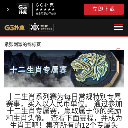
GG扑克
立即下载
x
★ ★ ★ ★ ★
安全可靠公平公正
紧张刺激的锦标赛
十二生肖系列赛为每日常规特别专属
赛事，买入以人民币单位。 通过参加
十二生肖专属赛，赢取属于你的奖励
和生肖头像。 查看下面赛程，并成为
生肖王吧！集齐所有的12个专属头