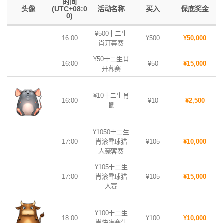
时间
头像
(UTC+08:0
活动名称
买入
保底奖金
0)
¥500十二生
16:00
¥500
¥50,000
肖开幕赛
¥50十二生肖
16:00
¥50
¥15,000
开幕赛
¥10十二生肖
16:00
¥10
¥2,500
鼠
¥1050十二生
17:00
肖滚雪球猎
¥105
¥10,000
人豪客赛
¥105十二生
17:00
肖滚雪球猎
¥105
¥15,000
人赛
¥100十二生
18:00
¥100
¥10,000
肖快速赛牛