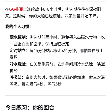
在
上连续战斗6-8小时后，泡沫期往往在深夜到
GG扑克
来。这时候，你的大脑已经疲惫，决策质量开始下降。
我的个人习惯：
碳水控制
：泡沫期前两小时，避免摄入高碳水食物。吃
一些蛋白质和坚果，保持血糖稳定
定时站立
：每45分钟站起来走动1分钟，哪怕是在线上
赛场
冷水洗脸
：在关键手牌前，去洗手间用冷水洗脸，唤醒
神经
呼吸法
：拿到大牌时，如果感觉到心跳加速，做三次深
呼吸，每次吸气4秒，呼气6秒
今日练习：你的回合