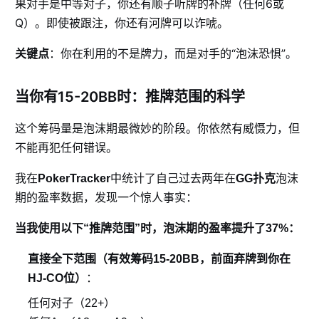
果对手是中等对子，你还有顺子听牌的补牌（任何6或
Q）。即使被跟注，你还有河牌可以诈唬。
：你在利用的不是牌力，而是对手的“泡沫恐惧”。
关键点
当你有15-20BB时：推牌范围的科学
这个筹码量是泡沫期最微妙的阶段。你依然有威慑力，但
不能再犯任何错误。
我在
中统计了自己过去两年在
泡沫
PokerTracker
GG扑克
期的盈率数据，发现一个惊人事实：
当我使用以下“推牌范围”时，泡沫期的盈率提升了37%：
直接全下范围（有效筹码15-20BB，前面弃牌到你在
HJ-CO位）
：
任何对子（22+）