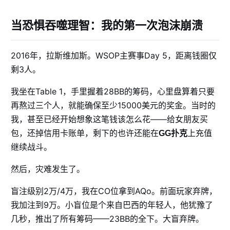
当恐惧吞噬理智：我的第一次泡沫崩溃
2016年，拉斯维加斯。WSOP主赛事Day 5，距离钱圈仅
剩3人。
我坐在Table 1，手里握着28BB的筹码，心里盘算着只要
再熬过三个人，就能确保至少15000美元的奖金。当时的
我，甚至已经开始想象这笔钱该怎么花——给女朋友买
包，还掉信用卡账单，剩下的也许还能在
上充值
GG扑克
继续战斗。
然后，灾难发生了。
盲注级别2万/4万，我在CO位拿到AQo。前面玩家弃牌，
我加注到9万。小盲位是个来自巴西的年轻人，他犹豫了
几秒，推出了所有筹码——23BB的全下。大盲弃牌。