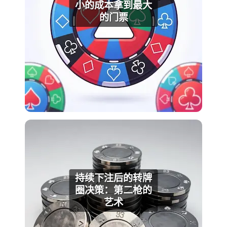
小的成本拿到最大
的门票
持续下注后的转牌
圈决策：第二枪的
艺术