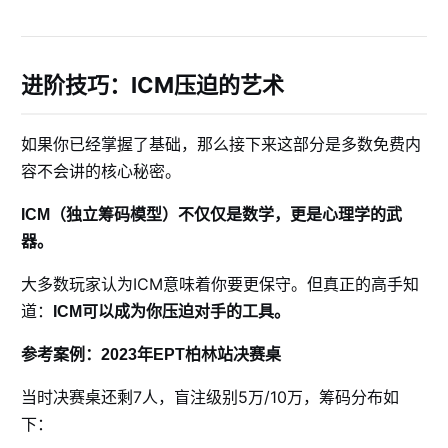
进阶技巧：ICM压迫的艺术
如果你已经掌握了基础，那么接下来这部分是多数免费内
容不会讲的核心秘密。
ICM（独立筹码模型）不仅仅是数学，更是心理学的武
器。
大多数玩家认为ICM意味着你要更保守。但真正的高手知
道：
ICM可以成为你压迫对手的工具。
参考案例：2023年EPT柏林站决赛桌
当时决赛桌还剩7人，盲注级别5万/10万，筹码分布如
下：