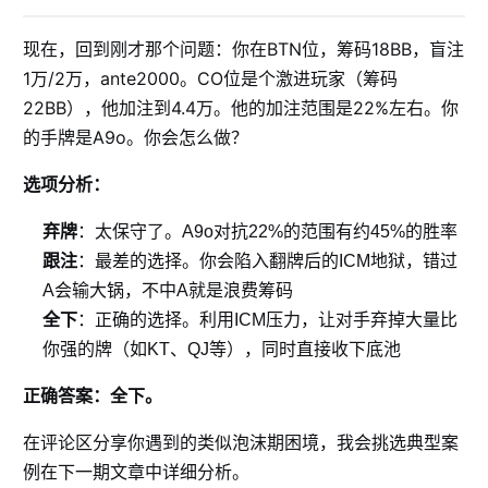
现在，回到刚才那个问题：你在BTN位，筹码18BB，盲注
1万/2万，ante2000。CO位是个激进玩家（筹码
22BB），他加注到4.4万。他的加注范围是22%左右。你
的手牌是A9o。你会怎么做？
选项分析：
弃牌
：太保守了。A9o对抗22%的范围有约45%的胜率
跟注
：最差的选择。你会陷入翻牌后的ICM地狱，错过
A会输大锅，不中A就是浪费筹码
全下
：正确的选择。利用ICM压力，让对手弃掉大量比
你强的牌（如KT、QJ等），同时直接收下底池
正确答案：全下。
在评论区分享你遇到的类似泡沫期困境，我会挑选典型案
例在下一期文章中详细分析。