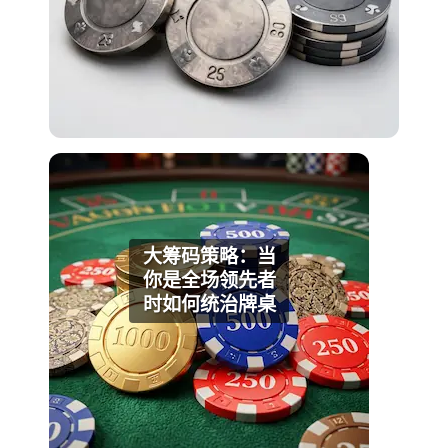
大筹码策略：当
你是全场领先者
时如何统治牌桌