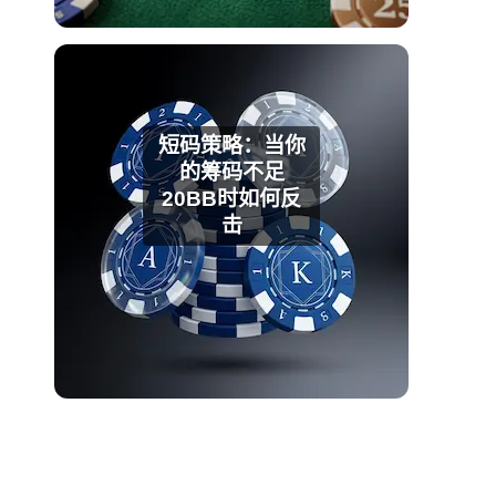
短码策略：当你
的筹码不足
20BB时如何反
击