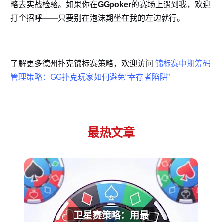
略去实战检验。如果你在
的赛场上遇到我，欢迎
GGpoker
打个招呼——只要别在泡沫期坐在我的左边就行。
了解更多德州扑克锦标赛策略，欢迎访问
锦标赛中期筹码
管理策略：GG扑克玩家如何避免“幸存者陷阱”
最热文章
卫星赛策略：用最