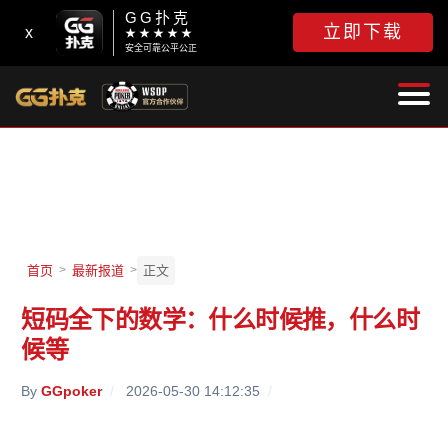
GG扑克
立即下载
x
★ ★ ★ ★ ★
安全可靠公平公正
首页
>
最新报道
>
正文
短码全下的数学：什么时候推，什么时
候等
By
GGpoker
/
2026-05-30 14:12:35
/