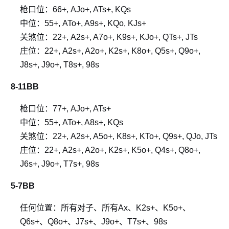
枪口位：66+, AJo+, ATs+, KQs
中位：55+, ATo+, A9s+, KQo, KJs+
关煞位：22+, A2s+, A7o+, K9s+, KJo+, QTs+, JTs
庄位：22+, A2s+, A2o+, K2s+, K8o+, Q5s+, Q9o+,
J8s+, J9o+, T8s+, 98s
8-11BB
枪口位：77+, AJo+, ATs+
中位：55+, ATo+, A8s+, KQs
关煞位：22+, A2s+, A5o+, K8s+, KTo+, Q9s+, QJo, JTs
庄位：22+, A2s+, A2o+, K2s+, K5o+, Q4s+, Q8o+,
J6s+, J9o+, T7s+, 98s
5-7BB
任何位置：所有对子、所有Ax、K2s+、K5o+、
Q6s+、Q8o+、J7s+、J9o+、T7s+、98s