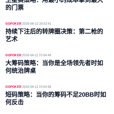
的门票
GGPOKER
/
2026-06-12 20:53:41
持续下注后的转牌圈决策：第二枪的
艺术
GGPOKER
/
2026-06-11 15:04:48
大筹码策略：当你是全场领先者时如
何统治牌桌
GGPOKER
/
2026-06-11 15:04:48
短码策略：当你的筹码不足20BB时如
何反击