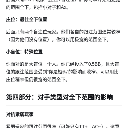
的范围全下，包括小对子和Ax。
庄位：最佳全下位置
后面只有两个盲注位玩家。他们各自的跟注范围通常较窄
（因为他们没有位置）。你可以用极宽的范围全下。
小盲位：特殊位置
你面对的是大盲位一个人。你已经投入了0.5BB，且大盲
位的跟注范围会受到“你是短码”的影响而收窄。可以用比
庄位稍窄但仍很宽的范围全下。
第四部分：对手类型对全下范围的影响
对抗紧弱玩家
紧弱玩家的跟注范围很窄（可能只有TT+、AQ+）。这意