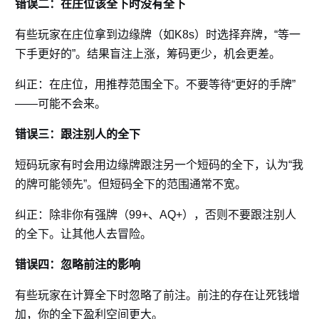
错误二：在庄位该全下时没有全下
有些玩家在庄位拿到边缘牌（如K8s）时选择弃牌，“等一
下手更好的”。结果盲注上涨，筹码更少，机会更差。
纠正：在庄位，用推荐范围全下。不要等待“更好的手牌”
——可能不会来。
错误三：跟注别人的全下
短码玩家有时会用边缘牌跟注另一个短码的全下，认为“我
的牌可能领先”。但短码全下的范围通常不宽。
纠正：除非你有强牌（99+、AQ+），否则不要跟注别人
的全下。让其他人去冒险。
错误四：忽略前注的影响
有些玩家在计算全下时忽略了前注。前注的存在让死钱增
加，你的全下盈利空间更大。