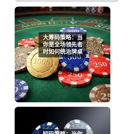
大筹码策略：当
你是全场领先者
时如何统治牌桌