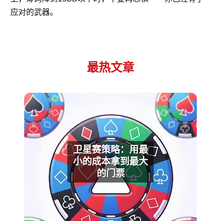
应对的武器。
最热文章
卫星赛策略：用最
小的成本拿到最大
的门票