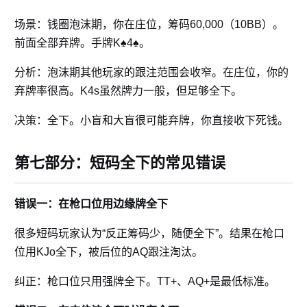
场景：钱圈泡沫期，你在庄位，筹码60,000（10BB）。
前面全部弃牌。手牌K♠4♠。
分析：泡沫期其他玩家的跟注范围会收窄。在庄位，你的
弃牌率很高。K4s虽然牌力一般，但足够全下。
决策：全下。小盲和大盲很可能弃牌，你直接收下死钱。
第七部分：短码全下的常见错误
错误一：在枪口位用边缘牌全下
很多短码玩家认为“反正筹码少，随便全下”。结果在枪口
位用KJo全下，被后位的AQ跟注淘汰。
纠正：枪口位只用强牌全下。TT+、AQ+是最低标准。