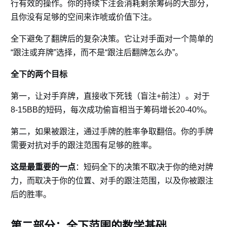
行有效的操作。你的持续下注会消耗剩余筹码的大部分，
且你没有足够的空间来诈唬或价值下注。
全下避免了翻牌后的复杂决策。它让对手面对一个简单的
“跟注或弃牌”选择，而不是“跟注后翻牌怎么办”。
全下的两个目标
第一，让对手弃牌，直接收下死钱（盲注+前注）。对于
8-15BB的短码，每次成功偷盲相当于筹码增长20-40%。
第二，如果被跟注，通过手牌的胜率争取翻倍。你的手牌
需要对抗对手的跟注范围有足够的胜率。
这是最重要的一点
：短码全下的决策不取决于你的绝对牌
力，而取决于你的位置、对手的跟注范围，以及你被跟注
后的胜率。
第二部分：全下范围的数学基础