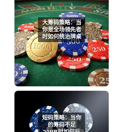
大筹码策略：当
你是全场领先者
时如何统治牌桌
短码策略：当你
的筹码不足
20BB时如何反