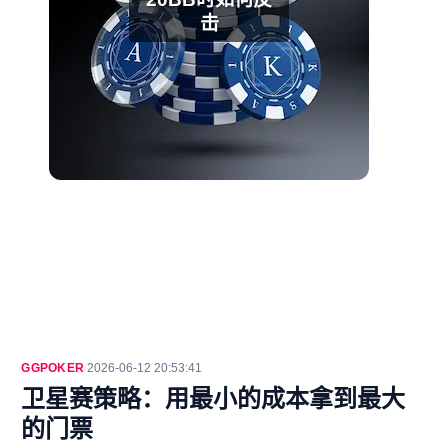
击
GGPOKER
/
2026-06-12 20:53:41
卫星赛策略：用最小的成本拿到最大
的门票