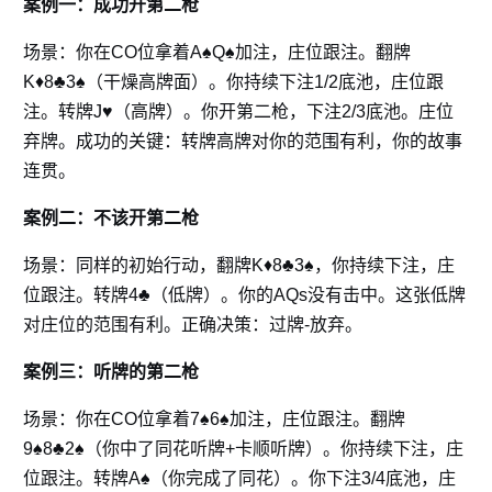
案例一：成功开第二枪
场景：你在CO位拿着A♠Q♠加注，庄位跟注。翻牌
K♦8♣3♠（干燥高牌面）。你持续下注1/2底池，庄位跟
注。转牌J♥（高牌）。你开第二枪，下注2/3底池。庄位
弃牌。成功的关键：转牌高牌对你的范围有利，你的故事
连贯。
案例二：不该开第二枪
场景：同样的初始行动，翻牌K♦8♣3♠，你持续下注，庄
位跟注。转牌4♣（低牌）。你的AQs没有击中。这张低牌
对庄位的范围有利。正确决策：过牌-放弃。
案例三：听牌的第二枪
场景：你在CO位拿着7♠6♠加注，庄位跟注。翻牌
9♠8♣2♠（你中了同花听牌+卡顺听牌）。你持续下注，庄
位跟注。转牌A♠（你完成了同花）。你下注3/4底池，庄