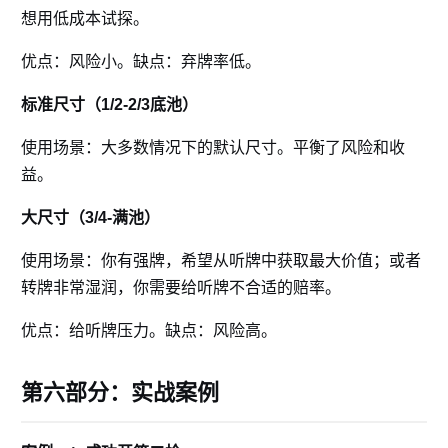
想用低成本试探。
优点：风险小。缺点：弃牌率低。
标准尺寸（1/2-2/3底池）
使用场景：大多数情况下的默认尺寸。平衡了风险和收
益。
大尺寸（3/4-满池）
使用场景：你有强牌，希望从听牌中获取最大价值；或者
转牌非常湿润，你需要给听牌不合适的赔率。
优点：给听牌压力。缺点：风险高。
第六部分：实战案例