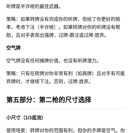
听牌是半诈唬的最佳武器。
策略：如果转牌没有完成你的听牌，但给了你更好的赔
率，考虑下注（半诈唬）。如果转牌对你的听牌没有帮
助，且对手表现出强牌，过牌-跟注或过牌-放弃。
空气牌
空气牌没有任何摊牌价值，也没有听牌潜力。
策略：只有在转牌对你非常有利（如高牌）且对手有可能
弃牌时，才继续下注。否则，过牌-放弃。
第五部分：第二枪的尺寸选择
小尺寸（1/3底池）
使用场景：转牌对你的范围有利，但你的手牌是空气。你