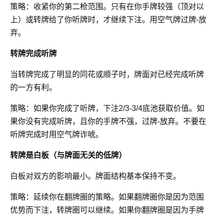
策略：收紧你的第二枪范围。只有在你手牌较强（顶对以
上）或转牌给了你听牌时，才继续下注。用空气牌过牌-放
弃。
转牌完成听牌
当转牌完成了明显的同花或顺子时，牌面对已经完成听牌
的一方有利。
策略：如果你完成了听牌，下注2/3-3/4底池获取价值。如
果你没有完成听牌，且你的手牌不强，过牌-放弃。不要在
听牌完成时用空气牌诈唬。
转牌是白板（与牌面无关的低牌）
白板对双方的影响最小。牌面结构基本保持不变。
策略：延续你在翻牌圈的策略。如果翻牌圈你是因为范围
优势而下注，转牌圈可以继续。如果你翻牌圈是因为手牌