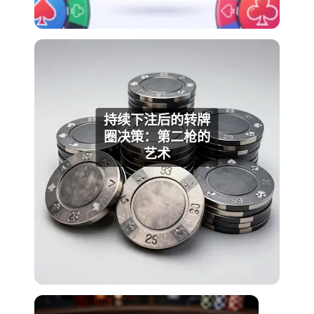
持续下注后的转牌
圈决策：第二枪的
艺术