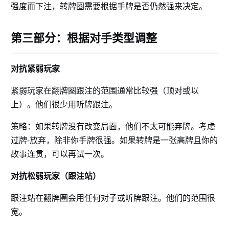
强度而下注，转牌圈需要根据手牌是否仍然强来决定。
第三部分：根据对手类型调整
对抗紧弱玩家
紧弱玩家在翻牌圈跟注的范围通常比较强（顶对或以
上）。他们很少用听牌跟注。
策略：如果转牌没有改变局面，他们不太可能弃牌。考虑
过牌-放弃，除非你手牌很强。如果转牌是一张高牌且你的
故事连贯，可以再试一次。
对抗松弱玩家（跟注站）
跟注站在翻牌圈会用任何对子或听牌跟注。他们的范围很
宽。