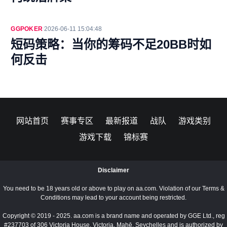
GGPOKER
/
2026-06-11 15:04:48
短码策略：当你的筹码不足20BB时如
何反击
网站首页
赛事专区
最新报道
战队
游戏类别
游戏下载
锦标赛
Disclaimer
You need to be 18 years old or above to play on aa.com. Violation of our Terms &
Conditions may lead to your account being restricted.
Copyright © 2019 - 2025. aa.com is a brand name and operated by GGE Ltd., reg
#237703 of 306 Victoria House, Victoria, Mahē, Seychelles and is authorized by