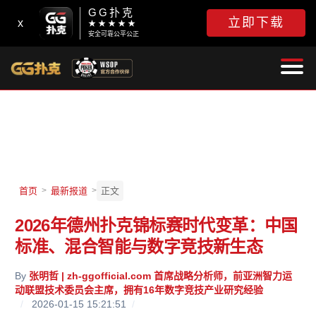
GG扑克
立即下载
x
★ ★ ★ ★ ★
安全可靠公平公正
首页
>
最新报道
>
正文
2026年德州扑克锦标赛时代变革：中国
标准、混合智能与数字竞技新生态
By
张明哲 | zh-ggofficial.com 首席战略分析师，前亚洲智力运
动联盟技术委员会主席，拥有16年数字竞技产业研究经验
/
2026-01-15 15:21:51
/