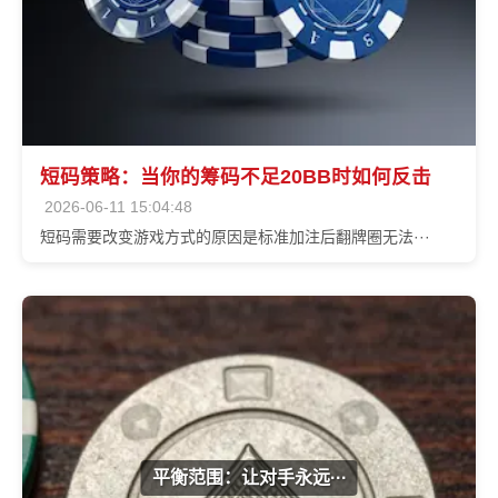
短码策略：当你的筹码不足20BB时如何反击
2026-06-11 15:04:48
短码需要改变游戏方式的原因是标准加注后翻牌圈无法···
平衡范围：让对手永远···